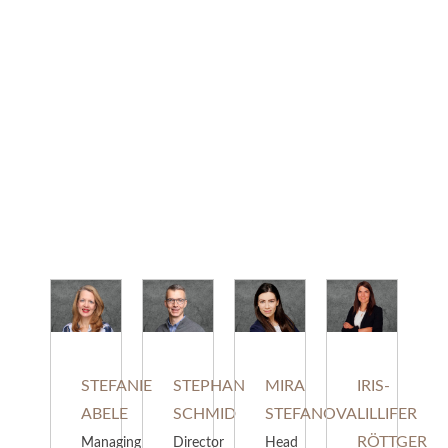
Und ich kann noch mehr anzeigen
STEFANIE
STEPHAN
MIRA
IRIS-
ABELE
SCHMID
STEFANOVA
LILLIFER
RÖTTGER
Managing
Director
Head