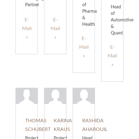
Partner
of
Head
Pharma
of
&
E-
E-
Automotive
Health
&
Mail
Mail
Quant
»
»
E-
Mail
E-
»
Mail
»
THOMAS
KARINA
RASHIDA
SCHUBERT
KRAUS
AHAROUIL
Project
Project
Head