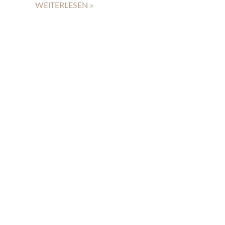
WEITERLESEN »
ICH BIN EINE
HEADLINE